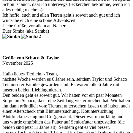
Schön ist auch, dass ich unterwegs Leckerchen bekomme, wenn ich
alles richtig mache ;-)
Ich hoffe, euch und allen Tieren geht’s soweit auch gut und ich
wünsche euch eine schöne Adventszeit.
Liebe Grüße, vor allem an Nala ♥️
Euer Simba (aka Samba)
Grüße von Schaco & Taylor
November 2025
Hallo liebes Tierheim - Team,
nächste Woche werden es 6 Jahre sein, seitdem Taylor und Schaco
Teil unserer Familie geworden sind. Es waren tolle 6 Jahre mit
unseren beiden Lieblingmiezen.
Den beiden geht es soweit gut. Wir hatten vor ein paar Monaten
Sorge um Schaco, da er eine Zeit lang viel erbrochen hat. Wir haben
ihn dann gründlich vom Tierarzt untersuchen lassen und haben auch
einen Alterscheck (mit Blutuntersuchung, Kotuntersuchung,
Blutdruckmessung und Co.)gemacht. Dieser war unauffällig und
uns wurde empfohlen das Futter auf Seniorfutter umzustellen (die
beiden sind jetzt 11 Jahre alt). Seitdem geht es viel besser.
Unsere Tochter (sie wird 2 Jahre alt im Januar) geht sehr gut mit den