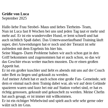
Grüße von Luca
September 2025
Hallo liebe Frau Strobel- Maus und liebes Tierheim- Team,
Nun ist Luca fast 8 Wochen bei uns und jeden Tag taut er mehr und
mehr auf. Er ist ein wundervoller Hund, er lernt schnell und hat
auch sichtlich Spaß dabei. Das Unterwasserlaufband Training läuft
super, drei Anwendungen hat er noch und der Tierarzt ist sehr
zufrieden mit dem Ergebnis bis hier hin.
Seine Magen- Darm Probleme haben wir auch schon gut in den
Griff bekommen und zugenommen hat er auch schon, so das wir
das Geschirr etwas weiter machen mussten. Da er einen großen
Appetit hat.
Er ist ein großer kuschler und liebt es abends mit uns auf der Couch
oder Bett zu liegen und gekrault zu werden.
Auf meiner Arbeit hat er auch schon eine große Fan- Gemeinde, seit
dem er einmal nach dem Trainig dabei war, als wir auf dem Gelände
spazieren waren und kurz bei mir auf Station vorbei sind, er hat es
richtig genossen, gekrault und gekuschelt zu werden. Meine Chefin
hat auch gesagt, er ist immer mit willkommen.
Er ist ein richtiger Wirbelwind und spielt auch sehr sehr gerne oder
wälzt sich im Gras.