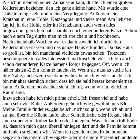
Als ich in meinem neuen Zuhause ankam, durfte ich einen großen
Kellerraum beziehen, den ich ganz alleine hatte. Mir wurde eine
Toilette reingestellt und meine Verpflegung. Außerdem ein
Kratzbaum, eine Höhle, Katzengras und vieles mehr. Am liebsten
lag ich in der Höhle oder im Kratzbaum, auch wenn alles
ungewohnt gerochen hat - nämlich nach einer anderen Katze. Schon
nach einem Tag durfte man mich streicheln und hochheben.
Nach eineinhalb Wochen war es dann soweit, ich durfte den
Kellerraum verlassen und das ganze Haus erkunden. Da das Haus
so groß ist, bin ich manchmal vielleicht etwas scheu. Trotzdem
beschnuppere ich alles interessiert und kuschele viel. Ich bin auch
schon der anderen Katze namens Ronja begegnet. Oft, wenn ich
näher als 2m-2,5m komme faucht sie. Wenn sie maunzt suche ich
ihre Nähe, auch wenn sie dann wahrscheinlich wieder faucht. Ich
bin mir aber ziemlich sicher, dass ich sie bald besser kennenlernen
kann. Außerdem beobachtet sie mich oft, wenn wir im gleichen
Raum sind.
Inzwischen habe ich mich prima erholt. Ich fresse viel und habe
auch sehr viel Ruhe. Außerdem gehe ich wie gewohnt aufs Klo.
Meine Familie findet es, glaube ich, nicht so gut, wenn ich ab und
zu mal über die Küche laufe, aber Schreibtische oder Regale sind
auch super zum drüber laufen oder hinlegen. Was ich auch toll finde
ist, dass ich mich quasi überall hinlegen darf und die Familie kommt
und mich streicheln will. Wenn ich gerade meine Ruhe brauche,
zeige ich das indem ich weggehe oder mit einem Pfotenhieb andeute