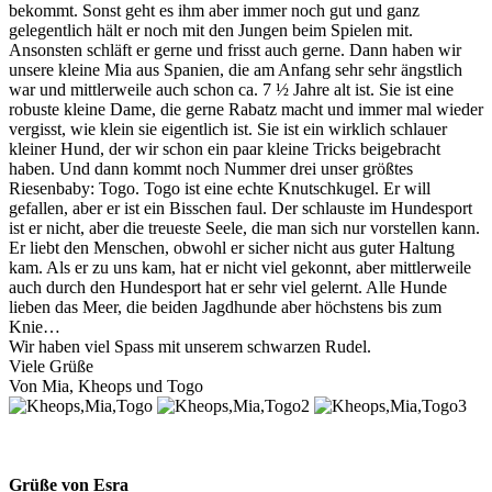
bekommt. Sonst geht es ihm aber immer noch gut und ganz
gelegentlich hält er noch mit den Jungen beim Spielen mit.
Ansonsten schläft er gerne und frisst auch gerne. Dann haben wir
unsere kleine Mia aus Spanien, die am Anfang sehr sehr ängstlich
war und mittlerweile auch schon ca. 7 ½ Jahre alt ist. Sie ist eine
robuste kleine Dame, die gerne Rabatz macht und immer mal wieder
vergisst, wie klein sie eigentlich ist. Sie ist ein wirklich schlauer
kleiner Hund, der wir schon ein paar kleine Tricks beigebracht
haben. Und dann kommt noch Nummer drei unser größtes
Riesenbaby: Togo. Togo ist eine echte Knutschkugel. Er will
gefallen, aber er ist ein Bisschen faul. Der schlauste im Hundesport
ist er nicht, aber die treueste Seele, die man sich nur vorstellen kann.
Er liebt den Menschen, obwohl er sicher nicht aus guter Haltung
kam. Als er zu uns kam, hat er nicht viel gekonnt, aber mittlerweile
auch durch den Hundesport hat er sehr viel gelernt. Alle Hunde
lieben das Meer, die beiden Jagdhunde aber höchstens bis zum
Knie…
Wir haben viel Spass mit unserem schwarzen Rudel.
Viele Grüße
Von Mia, Kheops und Togo
Grüße von Esra