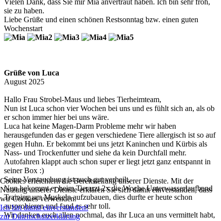
Vielen Dank, dass Sie mir Mia anvertraut haben. Ich bin sehr froh,
sie zu haben.
Liebe Grüße und einen schönen Restsonntag bzw. einen guten
Wochenstart
Grüße von Luca
August 2025
Hallo Frau Strobel-Maus und liebes Tierheimteam,
Nun ist Luca schon vier Wochen bei uns und es fühlt sich an, als ob
er schon immer hier bei uns wäre.
Luca hat keine Magen-Darm Probleme mehr wir haben
herausgefunden das er gegen verschiedene Tiere allergisch ist so auf
gegen Huhn. Er bekommt bei uns jetzt Kaninchen und Kürbis als
Nass- und Trockenfutter und siehe da kein Durchfall mehr.
Autofahren klappt auch schon super er liegt jetzt ganz entspannt in
seiner Box :)
Seine Verstauchung ist auch gut verheilt.
Cookies erleichtern die Bereitstellung unserer Dienste. Mit der
Nun bekommt er beim Tierarzt 2x die Woche Unterwasserlaufband
Nutzung unserer Dienste erklären Sie sich damit einverstanden, dass
Training um Muskeln aufzubauen, dies durfte er heute schon
wir Cookies verwenden.
ausprobieren und fand es sehr toll.
Ich bin damit einverstanden!
Wir danken euch allen nochmal, das ihr Luca an uns vermittelt habt,
zur Datenschutzerklärung