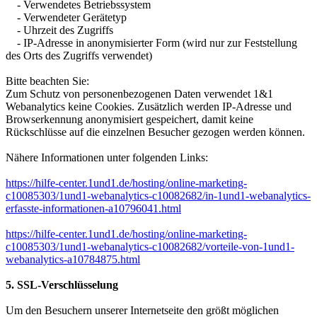
- Verwendetes Betriebssystem
- Verwendeter Gerätetyp
- Uhrzeit des Zugriffs
- IP-Adresse in anonymisierter Form (wird nur zur Feststellung
des Orts des Zugriffs verwendet)
Bitte beachten Sie:
Zum Schutz von personenbezogenen Daten verwendet 1&1
Webanalytics keine Cookies. Zusätzlich werden IP-Adresse und
Browserkennung anonymisiert gespeichert, damit keine
Rückschlüsse auf die einzelnen Besucher gezogen werden können.
Nähere Informationen unter folgenden Links:
https://hilfe-center.1und1.de/hosting/online-marketing-
c10085303/1und1-webanalytics-c10082682/in-1und1-webanalytics-
erfasste-informationen-a10796041.html
https://hilfe-center.1und1.de/hosting/online-marketing-
c10085303/1und1-webanalytics-c10082682/vorteile-von-1und1-
webanalytics-a10784875.html
5.
SSL-Verschlüsselung
Um den Besuchern unserer Internetseite
den größt möglichen