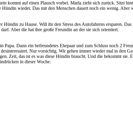
rin kommt auf einen Plausch vorbei. Marla zieht sich zurück. Sitzt h
ie Hündin wieder. Das mit den Menschen dauert noch ein wenig. Aber w
 Hündin zu Hause. Will ihr den Stress des Autofahrens ersparen. Das s
rf. Aber die hat ihre große Freundin an der sie sich orientiert.
ein Papa. Dann ein befreundetes Ehepaar und zum Schluss noch 2 Freund
cht desinteressiert. Nur vorsichtig. Wir gehen immer wieder mal in den
Tagen. Zeit, das ist es was diese Hündin braucht. Und die bekommt sie. 
Eindrücken in dieser Woche.