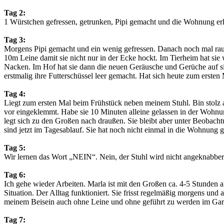
Tag 2:
1 Würstchen gefressen, getrunken, Pipi gemacht und die Wohnung erkund
Tag 3:
Morgens Pipi gemacht und ein wenig gefressen. Danach noch mal raus u
10m Leine damit sie nicht nur in der Ecke hockt. Im Tierheim hat sie
Nacken. Im Hof hat sie dann die neuen Geräusche und Gerüche auf s
erstmalig ihre Futterschüssel leer gemacht. Hat sich heute zum ersten 
Tag 4:
Liegt zum ersten Mal beim Frühstück neben meinem Stuhl. Bin stolz au
vor eingeklemmt. Habe sie 10 Minuten alleine gelassen in der Wohnu
legt sich zu den Großen nach draußen. Sie bleibt aber unter Beobach
sind jetzt im Tagesablauf. Sie hat noch nicht einmal in die Wohnung 
Tag 5:
Wir lernen das Wort „NEIN“. Nein, der Stuhl wird nicht angeknabbert, 
Tag 6:
Ich gehe wieder Arbeiten. Marla ist mit den Großen ca. 4-5 Stunden al
Situation. Der Alltag funktioniert. Sie frisst regelmäßig morgens un
meinem Beisein auch ohne Leine und ohne geführt zu werden im Gart
Tag 7: