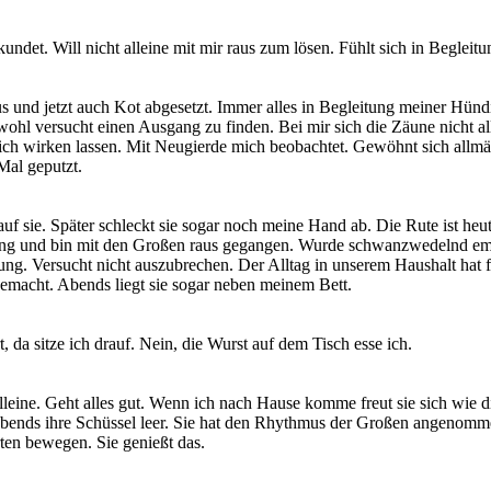
et. Will nicht alleine mit mir raus zum lösen. Fühlt sich in Begleitun
nd jetzt auch Kot abgesetzt. Immer alles in Begleitung meiner Hündin. 
 wohl versucht einen Ausgang zu finden. Bei mir sich die Zäune nicht a
ich wirken lassen. Mit Neugierde mich beobachtet. Gewöhnt sich all
Mal geputzt.
f sie. Später schleckt sie sogar noch meine Hand ab. Die Rute ist heu
ng und bin mit den Großen raus gegangen. Wurde schwanzwedelnd empfa
tung. Versucht nicht auszubrechen. Der Alltag in unserem Haushalt hat
gemacht. Abends liegt sie sogar neben meinem Bett.
da sitze ich drauf. Nein, die Wurst auf dem Tisch esse ich.
leine. Geht alles gut. Wenn ich nach Hause komme freut sie sich wie di
d abends ihre Schüssel leer. Sie hat den Rhythmus der Großen angenomme
en bewegen. Sie genießt das.