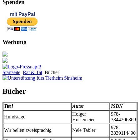
Spenden
mit
PayPal
Werbung
Startseite
Rat & Tat
Bücher
Bücher
Titel
Autor
ISBN
Holger
978-
Hundstage
Hustemeier
3844206869
978-
Wir bellen zweisprachig
Nele Tabler
3839114490