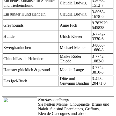
Ein neues Zuhause für Streuner
3-8068-
Claudia Ludwig
und Tierheimhund
1512-7
3-8068-
Ein junger Hund zieht ein
Claudia Ludwig
1678-6
9 783929
Greyhounds
Anne Fich
545838
3-7742-
Hunde
Ulrich Klever
3330-6
3-8068-
Zwergkaninchen
Michael Mettler
1680-8
Maike Röder-
3-7742-
Chinchillas als Heimtiere
Thiede
1082-9
3-7742-
Hamster glücklich & gesund
Monika Lange
3810-3
Ditte und
3-423-
Das Igel-Buch
Giovanni Bandini
20471-0
Kurzbeschreibung:
Sie heißen Meline, Choupinette, Bruno und
Nalok. Sie sind Porcelaines, Griffons,
Bleu de Gascognes und absolut