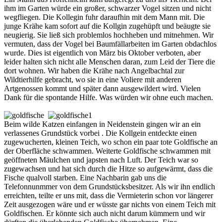
ihm im Garten würde ein großer, schwarzer Vogel sitzen und nicht
wegfliegen. Die Kollegin fuhr daraufhin mit dem Mann mit. Die
junge Krähe kam sofort auf die Kollgin zugehüpft und beäugte sie
neugierig. Sie ließ sich problemlos hochheben und mitnehmen. Wir
vermuten, dass der Vogel bei Baumfällarbeiten im Garten obdachlos
wurde. Dies ist eigentlich von März bis Oktober verboten, aber
leider halten sich nicht alle Menschen daran, zum Leid der Tiere die
dort wohnen. Wir haben die Krähe nach Angelbachtal zur
Wildtierhilfe gebracht, wo sie in eine Voliere mit anderen
Artgenossen kommt und später dann ausgewildert wird. Vielen
Dank für die spontande Hilfe. Was würden wir ohne euch machen.
Beim wilde Katzen einfangen in Neidenstein gingen wir an ein
verlassenes Grundstück vorbei . Die Kollgein entdeckte einen
zugewucherten, kleinen Teich, wo schon ein paar tote Goldfische an
der Oberfläche schwammen. Weiterte Goldfische schwammen mit
geöffneten Mäulchen und japsten nach Luft. Der Teich war so
zugewachsen und hat sich durch die Hitze so aufgewärmt, dass die
Fische qualvoll starben. Eine Nachbarin gab uns die
Telefonnunmmer von dem Grundstücksbesitzer. Als wir ihn endlich
erreichten, teilte er uns mit, dass die Vermieterin schon vor längerer
Zeit ausgezogen wäre und er wüsste gar nichts von einem Teich mit
Goldfischen. Er könnte sich auch nicht darum kümmern und wir