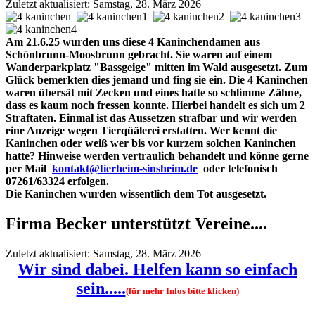
Zuletzt aktualisiert: Samstag, 28. März 2026
Am 21.6.25 wurden uns diese 4 Kaninchendamen aus
Schönbrunn-Moosbrunn gebracht. Sie waren auf einem
Wanderparkplatz "Bassgeige" mitten im Wald ausgesetzt. Zum
Glück bemerkten dies jemand und fing sie ein. Die 4 Kaninchen
waren übersät mit Zecken und eines hatte so schlimme Zähne,
dass es kaum noch fressen konnte. Hierbei handelt es sich um 2
Straftaten. Einmal ist das Aussetzen strafbar und wir werden
eine Anzeige wegen Tierqüälerei erstatten. Wer kennt die
Kaninchen oder weiß wer bis vor kurzem solchen Kaninchen
hatte? Hinweise werden vertraulich behandelt und könne gerne
per Mail
kontakt@tierheim-sinsheim.de
oder telefonisch
07261/63324 erfolgen.
Die Kaninchen wurden wissentlich dem Tot ausgesetzt.
Firma Becker unterstützt Vereine....
Zuletzt aktualisiert: Samstag, 28. März 2026
Wir sind dabei. Helfen kann so einfach
sein.....
(für mehr Infos bitte klicken)