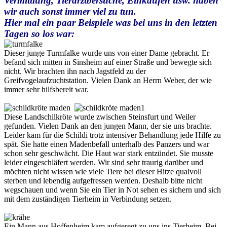
Vermittlung, Tierarztbersuche, Einkaufen usw. haben
wir auch sonst immer viel zu tun.
Hier mal ein paar Beispiele was bei uns in den letzten
Tagen so los war:
Dieser junge Turmfalke wurde uns von einer Dame gebracht. Er
befand sich mitten in Sinsheim auf einer Straße und bewegte sich
nicht. Wir brachten ihn nach Jagstfeld zu der
Greifvogelaufzuchtstation. Vielen Dank an Herrn Weber, der wie
immer sehr hilfsbereit war.
Diese Landschilkröte wurde zwischen Steinsfurt und Weiler
gefunden. Vielen Dank an den jungen Mann, der sie uns brachte.
Leider kam für die Schildi trotz intensiver Behandlung jede Hilfe zu
spät. Sie hatte einen Madenbefall unterhalb des Panzers und war
schon sehr geschwächt. Die Haut war stark entzündet. Sie musste
leider eingeschläfert werden. Wir sind sehr traurig darüber und
möchten nicht wissen wie viele Tiere bei dieser Hitze qualvoll
sterben und lebendig aufgefressen werden. Deshalb bitte nicht
wegschauen und wenn Sie ein Tier in Not sehen es sichern und sich
mit dem zuständigen Tierheim in Verbindung setzen.
Ein Mann aus Hoffenheim kam aufgeregt zu uns ins Tierheim. Bei