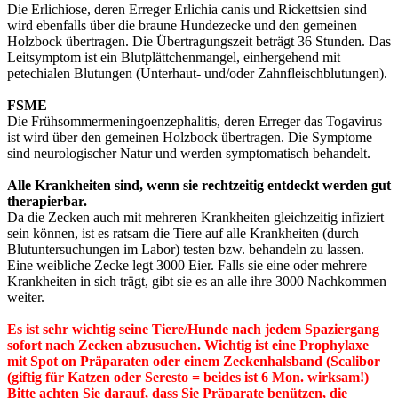
Die Erlichiose, deren Erreger Erlichia canis und Rickettsien sind
wird ebenfalls über die braune Hundezecke und den gemeinen
Holzbock übertragen. Die Übertragungszeit beträgt 36 Stunden. Das
Leitsymptom ist ein Blutplättchenmangel, einhergehend mit
petechialen Blutungen (Unterhaut- und/oder Zahnfleischblutungen).
FSME
Die Frühsommermeningoenzephalitis, deren Erreger das Togavirus
ist wird über den gemeinen Holzbock übertragen. Die Symptome
sind neurologischer Natur und werden symptomatisch behandelt.
Alle Krankheiten sind, wenn sie rechtzeitig entdeckt werden gut
therapierbar.
Da die Zecken auch mit mehreren Krankheiten gleichzeitig infiziert
sein können, ist es ratsam die Tiere auf alle Krankheiten (durch
Blutuntersuchungen im Labor) testen bzw. behandeln zu lassen.
Eine weibliche Zecke legt 3000 Eier. Falls sie eine oder mehrere
Krankheiten in sich trägt, gibt sie es an alle ihre 3000 Nachkommen
weiter.
Es ist sehr wichtig seine Tiere/Hunde nach jedem Spaziergang
sofort nach Zecken abzusuchen. Wichtig ist eine Prophylaxe
mit Spot on Präparaten oder einem Zeckenhalsband (Scalibor
(giftig für Katzen oder Seresto = beides ist 6 Mon. wirksam!)
Bitte achten Sie darauf, dass Sie Präparate benützen, die