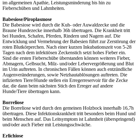
im allgemeinen Apathie, Leistungsminderung bis hin zu
Fieberschüben und Lahmheiten.
Babesiose/Piroplasmose
Die Babesiose wird durch die Kuh- oder Auwaldzecke und die
Braune Hundezecke innerhalb 36h übertragen. Die Krankheit tritt
bei Hunden, Schafen, Pferden, Rindern und Nagern auf. Die
Entwicklung und Vermehrung der Babesien führt zur Zerstörung der
roten Blutkörperchen. Nach einer kurzen Inkubationszeit von 5-28
Tagen nach dem infektiösen Zeckenstich setzt hohes Fieber ein.
Sind die ersten Fieberschübe überstanden können weiteres Fieber,
Abmagern, Gelbsucht, Milz- und/oder Lebervergrößerung und Blut
im Urin auftreten. In chronischen Fällen können auch entzündliche
Augenveränderungen, sowie Netzhautablösungen auftreten. Die
infizierten Tiere/Hunde stellen ein Erregerreservoir für die Zecke
dar, die dann beim nächsten Stich den Erreger auf andere
Hunde/Tiere übertragen kann.
Borreliose
Die Borreliose wird durch den gemeinen Holzbock innerhalb 16,7h
übertragen. Diese Infektionskrankheit tritt besonders beim Hund und
beim Menschen auf. Das Leitsymptom ist Lahmheit (überspringend)
und/oder auch Fieber mit Leistungsschwäche.
Erlichiose