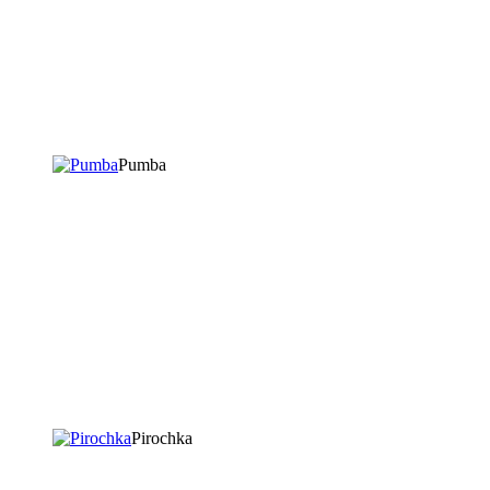
Pumba
Pirochka