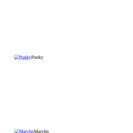
Punky
Marylin