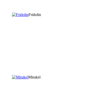
Fridolin
Mirakel