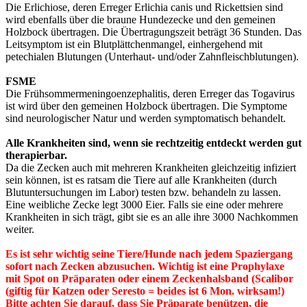
Die Erlichiose, deren Erreger Erlichia canis und Rickettsien sind
wird ebenfalls über die braune Hundezecke und den gemeinen
Holzbock übertragen. Die Übertragungszeit beträgt 36 Stunden. Das
Leitsymptom ist ein Blutplättchenmangel, einhergehend mit
petechialen Blutungen (Unterhaut- und/oder Zahnfleischblutungen).
FSME
Die Frühsommermeningoenzephalitis, deren Erreger das Togavirus
ist wird über den gemeinen Holzbock übertragen. Die Symptome
sind neurologischer Natur und werden symptomatisch behandelt.
Alle Krankheiten sind, wenn sie rechtzeitig entdeckt werden gut
therapierbar.
Da die Zecken auch mit mehreren Krankheiten gleichzeitig infiziert
sein können, ist es ratsam die Tiere auf alle Krankheiten (durch
Blutuntersuchungen im Labor) testen bzw. behandeln zu lassen.
Eine weibliche Zecke legt 3000 Eier. Falls sie eine oder mehrere
Krankheiten in sich trägt, gibt sie es an alle ihre 3000 Nachkommen
weiter.
Es ist sehr wichtig seine Tiere/Hunde nach jedem Spaziergang
sofort nach Zecken abzusuchen. Wichtig ist eine Prophylaxe
mit Spot on Präparaten oder einem Zeckenhalsband (Scalibor
(giftig für Katzen oder Seresto = beides ist 6 Mon. wirksam!)
Bitte achten Sie darauf, dass Sie Präparate benützen, die