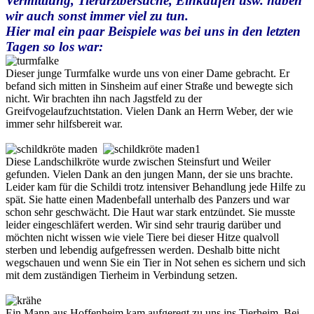
Vermittlung, Tierarztbersuche, Einkaufen usw. haben
wir auch sonst immer viel zu tun.
Hier mal ein paar Beispiele was bei uns in den letzten
Tagen so los war:
Dieser junge Turmfalke wurde uns von einer Dame gebracht. Er
befand sich mitten in Sinsheim auf einer Straße und bewegte sich
nicht. Wir brachten ihn nach Jagstfeld zu der
Greifvogelaufzuchtstation. Vielen Dank an Herrn Weber, der wie
immer sehr hilfsbereit war.
Diese Landschilkröte wurde zwischen Steinsfurt und Weiler
gefunden. Vielen Dank an den jungen Mann, der sie uns brachte.
Leider kam für die Schildi trotz intensiver Behandlung jede Hilfe zu
spät. Sie hatte einen Madenbefall unterhalb des Panzers und war
schon sehr geschwächt. Die Haut war stark entzündet. Sie musste
leider eingeschläfert werden. Wir sind sehr traurig darüber und
möchten nicht wissen wie viele Tiere bei dieser Hitze qualvoll
sterben und lebendig aufgefressen werden. Deshalb bitte nicht
wegschauen und wenn Sie ein Tier in Not sehen es sichern und sich
mit dem zuständigen Tierheim in Verbindung setzen.
Ein Mann aus Hoffenheim kam aufgeregt zu uns ins Tierheim. Bei