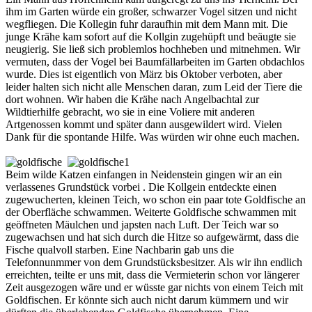
ihm im Garten würde ein großer, schwarzer Vogel sitzen und nicht
wegfliegen. Die Kollegin fuhr daraufhin mit dem Mann mit. Die
junge Krähe kam sofort auf die Kollgin zugehüpft und beäugte sie
neugierig. Sie ließ sich problemlos hochheben und mitnehmen. Wir
vermuten, dass der Vogel bei Baumfällarbeiten im Garten obdachlos
wurde. Dies ist eigentlich von März bis Oktober verboten, aber
leider halten sich nicht alle Menschen daran, zum Leid der Tiere die
dort wohnen. Wir haben die Krähe nach Angelbachtal zur
Wildtierhilfe gebracht, wo sie in eine Voliere mit anderen
Artgenossen kommt und später dann ausgewildert wird. Vielen
Dank für die spontande Hilfe. Was würden wir ohne euch machen.
Beim wilde Katzen einfangen in Neidenstein gingen wir an ein
verlassenes Grundstück vorbei . Die Kollgein entdeckte einen
zugewucherten, kleinen Teich, wo schon ein paar tote Goldfische an
der Oberfläche schwammen. Weiterte Goldfische schwammen mit
geöffneten Mäulchen und japsten nach Luft. Der Teich war so
zugewachsen und hat sich durch die Hitze so aufgewärmt, dass die
Fische qualvoll starben. Eine Nachbarin gab uns die
Telefonnunmmer von dem Grundstücksbesitzer. Als wir ihn endlich
erreichten, teilte er uns mit, dass die Vermieterin schon vor längerer
Zeit ausgezogen wäre und er wüsste gar nichts von einem Teich mit
Goldfischen. Er könnte sich auch nicht darum kümmern und wir