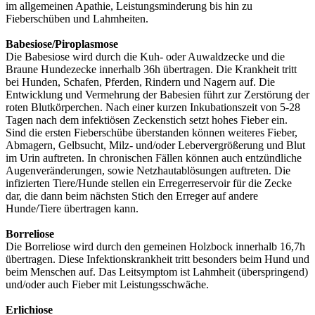
im allgemeinen Apathie, Leistungsminderung bis hin zu
Fieberschüben und Lahmheiten.
Babesiose/Piroplasmose
Die Babesiose wird durch die Kuh- oder Auwaldzecke und die
Braune Hundezecke innerhalb 36h übertragen. Die Krankheit tritt
bei Hunden, Schafen, Pferden, Rindern und Nagern auf. Die
Entwicklung und Vermehrung der Babesien führt zur Zerstörung der
roten Blutkörperchen. Nach einer kurzen Inkubationszeit von 5-28
Tagen nach dem infektiösen Zeckenstich setzt hohes Fieber ein.
Sind die ersten Fieberschübe überstanden können weiteres Fieber,
Abmagern, Gelbsucht, Milz- und/oder Lebervergrößerung und Blut
im Urin auftreten. In chronischen Fällen können auch entzündliche
Augenveränderungen, sowie Netzhautablösungen auftreten. Die
infizierten Tiere/Hunde stellen ein Erregerreservoir für die Zecke
dar, die dann beim nächsten Stich den Erreger auf andere
Hunde/Tiere übertragen kann.
Borreliose
Die Borreliose wird durch den gemeinen Holzbock innerhalb 16,7h
übertragen. Diese Infektionskrankheit tritt besonders beim Hund und
beim Menschen auf. Das Leitsymptom ist Lahmheit (überspringend)
und/oder auch Fieber mit Leistungsschwäche.
Erlichiose