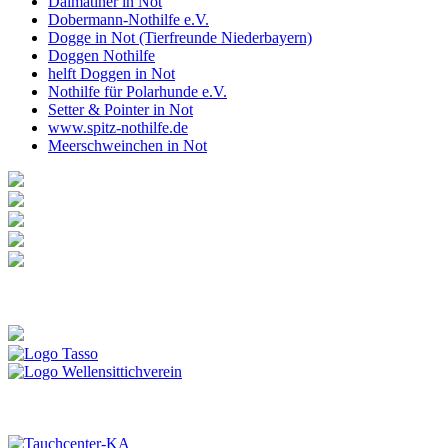
Dalmatiner in Not
Dobermann-Nothilfe e.V.
Dogge in Not (Tierfreunde Niederbayern)
Doggen Nothilfe
helft Doggen in Not
Nothilfe für Polarhunde e.V.
Setter & Pointer in Not
www.spitz-nothilfe.de
Meerschweinchen in Not