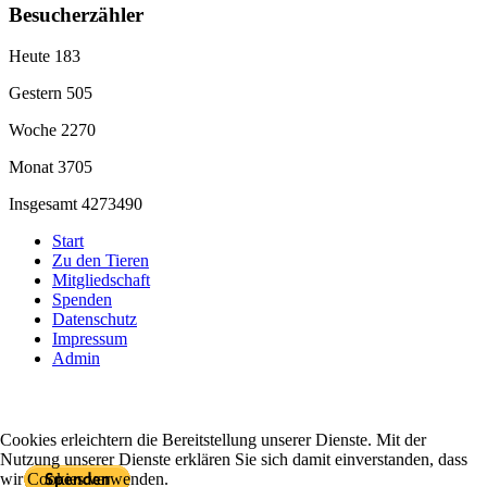
Besucherzähler
Heute
183
Gestern
505
Woche
2270
Monat
3705
Insgesamt
4273490
Start
Zu den Tieren
Mitgliedschaft
Spenden
Datenschutz
Impressum
Admin
Cookies erleichtern die Bereitstellung unserer Dienste. Mit der
Mit PayPal spenden
Nutzung unserer Dienste erklären Sie sich damit einverstanden, dass
wir Cookies verwenden.