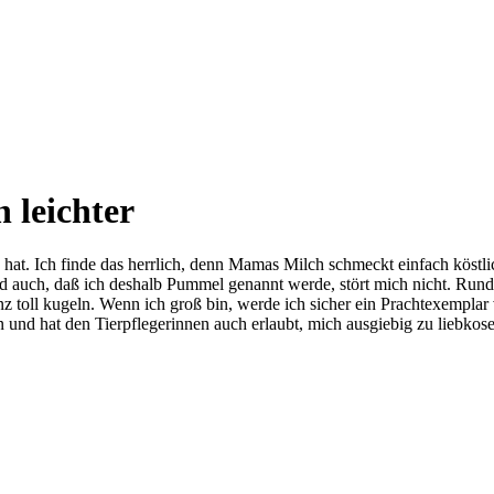
 leichter
ne hat. Ich finde das herrlich, denn Mamas Milch schmeckt einfach köst
Und auch, daß ich deshalb Pummel genannt werde, stört mich nicht. R
nz toll kugeln. Wenn ich groß bin, werde ich sicher ein Prachtexempl
n und hat den Tierpflegerinnen auch erlaubt, mich ausgiebig zu liebkos