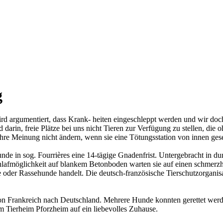
g
 argumentiert, dass Krank- heiten eingeschleppt werden und wir doch 
darin, freie Plätze bei uns nicht Tieren zur Verfügung zu stellen, die
ihre Meinung nicht ändern, wenn sie eine Tötungsstation von innen ge
de in sog. Fourrières eine 14-tägige Gnadenfrist. Untergebracht in d
hlafmöglichkeit auf blankem Betonboden warten sie auf einen schmerzh
oder Rassehunde handelt. Die deutsch-französische Tierschutzorganisa
on Frankreich nach Deutschland. Mehrere Hunde konnten gerettet werde
im Tierheim Pforzheim auf ein liebevolles Zuhause.