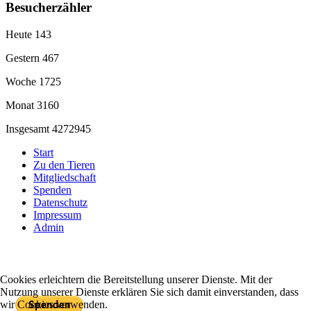
Besucherzähler
Heute
143
Gestern
467
Woche
1725
Monat
3160
Insgesamt
4272945
Start
Zu den Tieren
Mitgliedschaft
Spenden
Datenschutz
Impressum
Admin
Cookies erleichtern die Bereitstellung unserer Dienste. Mit der
Mit PayPal spenden
Nutzung unserer Dienste erklären Sie sich damit einverstanden, dass
wir Cookies verwenden.