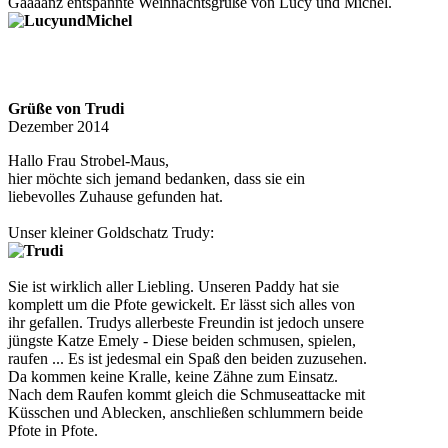
Gaaaanz entspannte Weihnachtsgrüße von Lucy und Michel.
Grüße von Trudi
Dezember 2014
Hallo Frau Strobel-Maus,
hier möchte sich jemand bedanken, dass sie ein
liebevolles Zuhause gefunden hat.
Unser kleiner Goldschatz Trudy:
Sie ist wirklich aller Liebling. Unseren Paddy hat sie
komplett um die Pfote gewickelt. Er lässt sich alles von
ihr gefallen. Trudys allerbeste Freundin ist jedoch unsere
jüngste Katze Emely - Diese beiden schmusen, spielen,
raufen ... Es ist jedesmal ein Spaß den beiden zuzusehen.
Da kommen keine Kralle, keine Zähne zum Einsatz.
Nach dem Raufen kommt gleich die Schmuseattacke mit
Küsschen und Ablecken, anschließen schlummern beide
Pfote in Pfote.