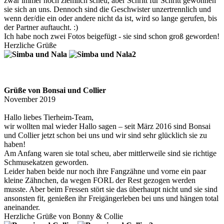
zwar immer noch ziemlich scheu, aber Schritt für Schritt gewöhnen
sie sich an uns. Dennoch sind die Geschwister unzertrennlich und
wenn der/die ein oder andere nicht da ist, wird so lange gerufen, bis
der Partner auftaucht. :)
Ich habe noch zwei Fotos beigefügt - sie sind schon groß geworden!
Herzliche Grüße
Grüße von Bonsai und Collier
November 2019
Hallo liebes Tierheim-Team,
wir wollten mal wieder Hallo sagen – seit März 2016 sind Bonsai
und Collier jetzt schon bei uns und wir sind sehr glücklich sie zu
haben!
Am Anfang waren sie total scheu, aber mittlerweile sind sie richtige
Schmusekatzen geworden.
Leider haben beide nur noch ihre Fangzähne und vorne ein paar
kleine Zähnchen, da wegen FORL der Rest gezogen werden
musste. Aber beim Fressen stört sie das überhaupt nicht und sie sind
ansonsten fit, genießen ihr Freigängerleben bei uns und hängen total
aneinander.
Herzliche Grüße von Bonny & Collie