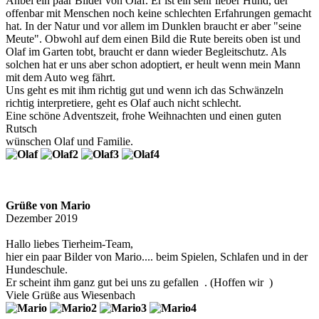
Anbei ein paar Bilder von Olaf. Er ist ein sehr lieber Hund, der
offenbar mit Menschen noch keine schlechten Erfahrungen gemacht
hat. In der Natur und vor allem im Dunklen braucht er aber "seine
Meute". Obwohl auf dem einen Bild die Rute bereits oben ist und
Olaf im Garten tobt, braucht er dann wieder Begleitschutz. Als
solchen hat er uns aber schon adoptiert, er heult wenn mein Mann
mit dem Auto weg fährt.
Uns geht es mit ihm richtig gut und wenn ich das Schwänzeln
richtig interpretiere, geht es Olaf auch nicht schlecht.
Eine schöne Adventszeit, frohe Weihnachten und einen guten
Rutsch
wünschen Olaf und Familie.
Grüße von Mario
Dezember 2019
Hallo liebes Tierheim-Team,
hier ein paar Bilder von Mario.... beim Spielen, Schlafen und in der
Hundeschule.
Er scheint ihm ganz gut bei uns zu gefallen
. (Hoffen wir
)
Viele Grüße aus Wiesenbach