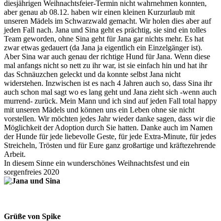
diesjährigen Weihnachtsfeier-Termin nicht wahrnehmen konnten,
aber genau ab 08.12. haben wir einen kleinen Kurzurlaub mit
unseren Mädels im Schwarzwald gemacht. Wir holen dies aber auf
jeden Fall nach. Jana und Sina geht es prächtig, sie sind ein tolles
Team geworden, ohne Sina geht für Jana gar nichts mehr. Es hat
zwar etwas gedauert (da Jana ja eigentlich ein Einzelgänger ist).
Aber Sina war auch genau der richtige Hund für Jana. Wenn diese
mal anfangs nicht so nett zu ihr war, ist sie einfach hin und hat ihr
das Schnäuzchen geleckt und da konnte selbst Jana nicht
widerstehen. Inzwischen ist es nach 4 Jahren auch so, dass Sina ihr
auch schon mal sagt wo es lang geht und Jana zieht sich -wenn auch
murrend- zurück. Mein Mann und ich sind auf jeden Fall total happy
mit unseren Mädels und können uns ein Leben ohne sie nicht
vorstellen. Wir möchten jedes Jahr wieder danke sagen, dass wir die
Möglichkeit der Adoption durch Sie hatten. Danke auch im Namen
der Hunde für jede liebevolle Geste, für jede Extra-Minute, für jedes
Streicheln, Trösten und für Eure ganz großartige und kräftezehrende
Arbeit.
In diesem Sinne ein wunderschönes Weihnachtsfest und ein
sorgenfreies 2020
Grüße von Spike