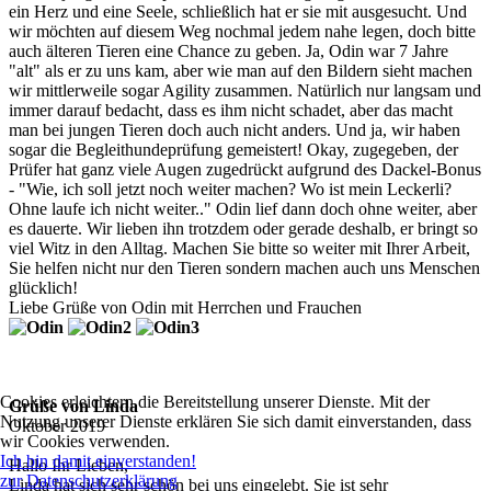
ein Herz und eine Seele, schließlich hat er sie mit ausgesucht. Und
wir möchten auf diesem Weg nochmal jedem nahe legen, doch bitte
auch älteren Tieren eine Chance zu geben. Ja, Odin war 7 Jahre
"alt" als er zu uns kam, aber wie man auf den Bildern sieht machen
wir mittlerweile sogar Agility zusammen. Natürlich nur langsam und
immer darauf bedacht, dass es ihm nicht schadet, aber das macht
man bei jungen Tieren doch auch nicht anders. Und ja, wir haben
sogar die Begleithundeprüfung gemeistert! Okay, zugegeben, der
Prüfer hat ganz viele Augen zugedrückt aufgrund des Dackel-Bonus
- "Wie, ich soll jetzt noch weiter machen? Wo ist mein Leckerli?
Ohne laufe ich nicht weiter.." Odin lief dann doch ohne weiter, aber
es dauerte. Wir lieben ihn trotzdem oder gerade deshalb, er bringt so
viel Witz in den Alltag. Machen Sie bitte so weiter mit Ihrer Arbeit,
Sie helfen nicht nur den Tieren sondern machen auch uns Menschen
glücklich!
Liebe Grüße von Odin mit Herrchen und Frauchen
Cookies erleichtern die Bereitstellung unserer Dienste. Mit der
Grüße von Linda
Nutzung unserer Dienste erklären Sie sich damit einverstanden, dass
Oktober 2019
wir Cookies verwenden.
Ich bin damit einverstanden!
Hallo Ihr Lieben,
zur Datenschutzerklärung
Linda hat sich sehr schön bei uns eingelebt. Sie ist sehr