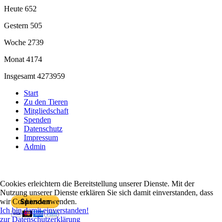
Heute
652
Gestern
505
Woche
2739
Monat
4174
Insgesamt
4273959
Start
Zu den Tieren
Mitgliedschaft
Spenden
Datenschutz
Impressum
Admin
Cookies erleichtern die Bereitstellung unserer Dienste. Mit der
Mit PayPal spenden
Nutzung unserer Dienste erklären Sie sich damit einverstanden, dass
wir Cookies verwenden.
Ich bin damit einverstanden!
zur Datenschutzerklärung