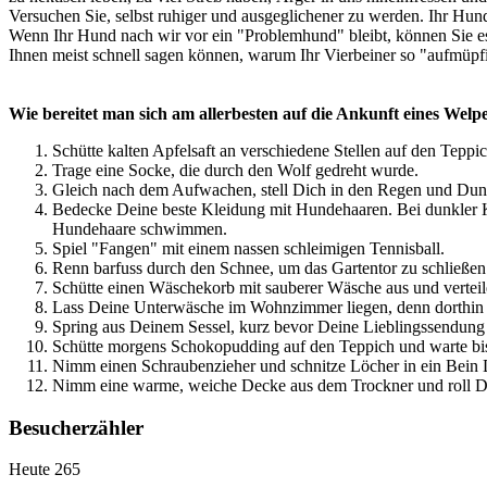
Versuchen Sie, selbst ruhiger und ausgeglichener zu werden. Ihr Hun
Wenn Ihr Hund nach wir vor ein "Problemhund" bleibt, können Sie e
Ihnen meist schnell sagen können, warum Ihr Vierbeiner so "aufmüpfi
Wie bereitet man sich am allerbesten auf die Ankunft eines Welp
Schütte kalten Apfelsaft an verschiedene Stellen auf den Tepp
Trage eine Socke, die durch den Wolf gedreht wurde.
Gleich nach dem Aufwachen, stell Dich in den Regen und Dunke
Bedecke Deine beste Kleidung mit Hundehaaren. Bei dunkler K
Hundehaare schwimmen.
Spiel "Fangen" mit einem nassen schleimigen Tennisball.
Renn barfuss durch den Schnee, um das Gartentor zu schließen
Schütte einen Wäschekorb mit sauberer Wäsche aus und verteil
Lass Deine Unterwäsche im Wohnzimmer liegen, denn dorthin b
Spring aus Deinem Sessel, kurz bevor Deine Lieblingssendung 
Schütte morgens Schokopudding auf den Teppich und warte bis
Nimm einen Schraubenzieher und schnitze Löcher in ein Bein D
Nimm eine warme, weiche Decke aus dem Trockner und roll Dic
Besucherzähler
Heute
265