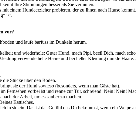
d kennt Ihre Stimmungen besser als Sie vermuten.
s mit einem Hundeerzieher probieren, der zu Ihnen nach Hause kommt
g" ist.
en vor?
ichboden und laufe barfuss im Dunkeln herum.
lheit und wiederhole: Guter Hund, mach Pipi, beeil Dich, mach schon
leidung verwende helle Haare und bei heller Kleidung dunkle Haare. 
.
e die Stücke über den Boden.
ringt sie der Hund sowieso (besonders, wenn man Gäste hat).
im Fernsehen vorbei ist und renne zur Tür, schreiend: Nein! Nein! M
 nach der Arbeit, um es sauber zu machen.
eines Esstisches.
h in sie ein. Das ist das Gefühl das Du bekommst, wenn ein Welpe au