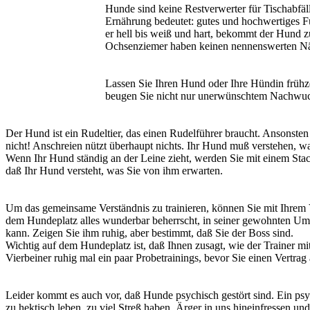
Hunde sind keine Restverwerter für Tischabfäl
Ernährung bedeutet: gutes und hochwertiges Fut
er hell bis weiß und hart, bekommt der Hund 
Ochsenziemer haben keinen nennenswerten Näh
Lassen Sie Ihren Hund oder Ihre Hündin frühze
beugen Sie nicht nur unerwünschtem Nachwuchs
Der Hund ist ein Rudeltier, das einen Rudelführer braucht. Ansonsten
nicht! Anschreien nützt überhaupt nichts. Ihr Hund muß verstehen, 
Wenn Ihr Hund ständig an der Leine zieht, werden Sie mit einem Stac
daß Ihr Hund versteht, was Sie von ihm erwarten.
Um das gemeinsame Verständnis zu trainieren, können Sie mit Ihrem
dem Hundeplatz alles wunderbar beherrscht, in seiner gewohnten Umge
kann. Zeigen Sie ihm ruhig, aber bestimmt, daß Sie der Boss sind.
Wichtig auf dem Hundeplatz ist, daß Ihnen zusagt, wie der Trainer m
Vierbeiner ruhig mal ein paar Probetrainings, bevor Sie einen Vertrag
Leider kommt es auch vor, daß Hunde psychisch gestört sind. Ein ps
zu hektisch leben, zu viel Streß haben, Ärger in uns hineinfressen u