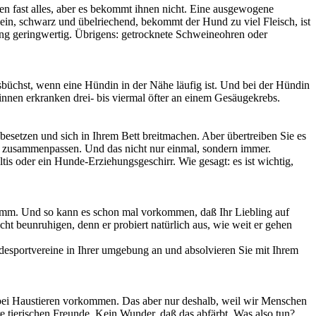
en fast alles, aber es bekommt ihnen nicht. Eine ausgewogene
lein, schwarz und übelriechend, bekommt der Hund zu viel Fleisch, ist
ung geringwertig. Übrigens: getrocknete Schweineohren oder
sbüchst, wenn eine Hündin in der Nähe läufig ist. Und bei der Hündin
nen erkranken drei- bis viermal öfter an einem Gesäugekrebs.
besetzen und sich in Ihrem Bett breitmachen. Aber übertreiben Sie es
en zusammenpassen. Und das nicht nur einmal, sondern immer.
is oder ein Hunde-Erziehungsgeschirr. Wie gesagt: es ist wichtig,
dumm. Und so kann es schon mal vorkommen, daß Ihr Liebling auf
t beunruhigen, denn er probiert natürlich aus, wie weit er gehen
desportvereine in Ihrer umgebung an und absolvieren Sie mit Ihrem
 bei Haustieren vorkommen. Das aber nur deshalb, weil wir Menschen
re tierischen Freunde. Kein Wunder, daß das abfärbt. Was also tun?